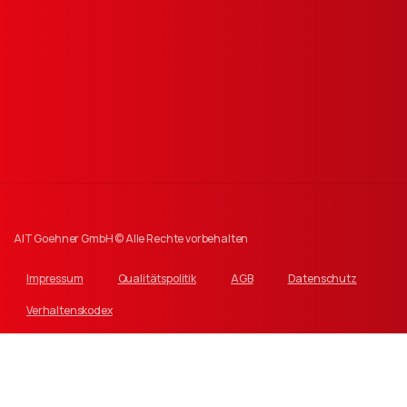
Wilhelmsplatz 11, D-70182 Stuttgart
info@ait.de
AIT Goehner GmbH © Alle Rechte vorbehalten
Impressum
Qualitätspolitik
AGB
Datenschutz
Verhaltenskodex