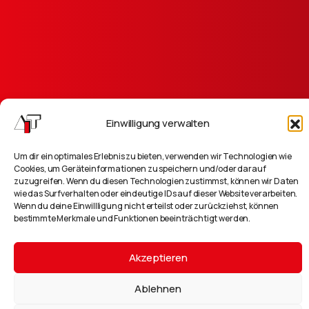
Einwilligung verwalten
Um dir ein optimales Erlebnis zu bieten, verwenden wir Technologien wie
Cookies, um Geräteinformationen zu speichern und/oder darauf
info@ait.de
zuzugreifen. Wenn du diesen Technologien zustimmst, können wir Daten
wie das Surfverhalten oder eindeutige IDs auf dieser Website verarbeiten.
Wenn du deine Einwillligung nicht erteilst oder zurückziehst, können
bestimmte Merkmale und Funktionen beeinträchtigt werden.
Akzeptieren
AIT Goehner GmbH © Alle Rechte vorbehalten
Ablehnen
Impressum
Qualitätspolitik
AGB
Datenschutz