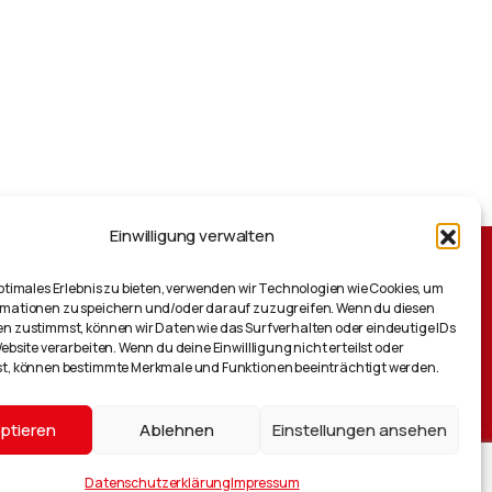
Produktblatt
Kontakt aufnehmen
Einwilligung verwalten
optimales Erlebnis zu bieten, verwenden wir Technologien wie Cookies, um
mationen zu speichern und/oder darauf zuzugreifen. Wenn du diesen
n zustimmst, können wir Daten wie das Surfverhalten oder eindeutige IDs
Wilhelmsplatz 11, D-70182 Stuttgart
ebsite verarbeiten. Wenn du deine Einwillligung nicht erteilst oder
t, können bestimmte Merkmale und Funktionen beeinträchtigt werden.
info@ait.de
ptieren
Ablehnen
Einstellungen ansehen
Datenschutzerklärung
Impressum