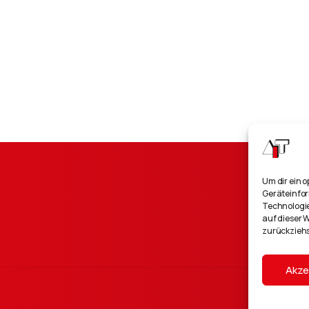
Um dir ein 
Geräteinfor
Technologie
auf dieser W
zurückziehs
Akze