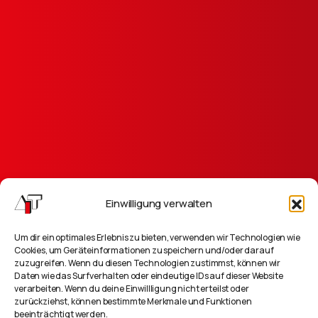
Einwilligung verwalten
Um dir ein optimales Erlebnis zu bieten, verwenden wir Technologien wie
Cookies, um Geräteinformationen zu speichern und/oder darauf
Wilhelmsplatz 11, D-70182 Stuttgart
zuzugreifen. Wenn du diesen Technologien zustimmst, können wir
Daten wie das Surfverhalten oder eindeutige IDs auf dieser Website
verarbeiten. Wenn du deine Einwillligung nicht erteilst oder
info@ait.de
zurückziehst, können bestimmte Merkmale und Funktionen
beeinträchtigt werden.